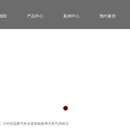
德阳
产品中心
案例中心
预约量房
32-55C 16升恒温燃气热水器智能家用天然气强排式